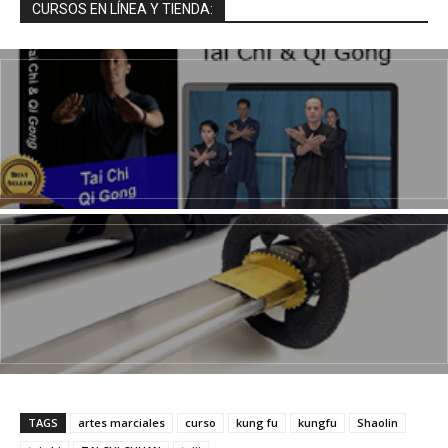
CURSOS EN LÍNEA Y TIENDA:
TAGS
artes marciales
curso
kung fu
kungfu
Shaolin