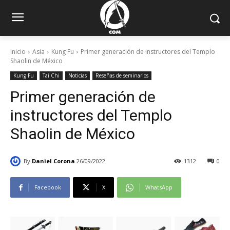
Inicio
Asia
Kung Fu
Primer generación de instructores del Templo
Shaolin de México
Kung Fu
Tai Chi
Noticias
Reseñas de seminarios
Primer generación de
instructores del Templo
Shaolin de México
By
Daniel Corona
26/09/2022
1312
0
Facebook
X
WhatsApp