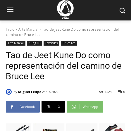
Inicio
Arte Marcial
Tao de Jeet Kune Do como representación del
camino de Bruce Lee
Arte Marcial
Kung Fu
Leyendas
Bruce Lee
Tao de Jeet Kune Do como
representación del camino de
Bruce Lee
By
Miguel Felipe
23/03/2022
1423
0
Facebook
X
WhatsApp