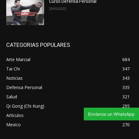
Curso Defensa Personal
29/05/2022
CATEGORIAS POPULARES
Arte Marcial
684
Tai Chi
347
Noticias
343
Defensa Personal
335
Salud
321
Qi Gong (Chi Kung)
295
Envíanos un WhatsApp
Artículos
275
Mexico
270