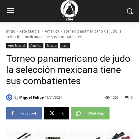
Inicio
Arte Marcial
America
Torneo panamericano de judo la
selección mexicana tiene sus combatientes
Arte Marcial
America
Mexico
Judo
Torneo panamericano de judo
la selección mexicana tiene
sus combatientes
By
Miguel Felipe
19/04/2021
1252
0
Facebook
X
WhatsApp