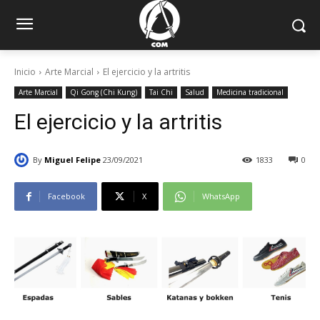
Inicio
Arte Marcial
El ejercicio y la artritis
Arte Marcial
Qi Gong (Chi Kung)
Tai Chi
Salud
Medicina tradicional
El ejercicio y la artritis
By
Miguel Felipe
23/09/2021
1833
0
Facebook
X
WhatsApp