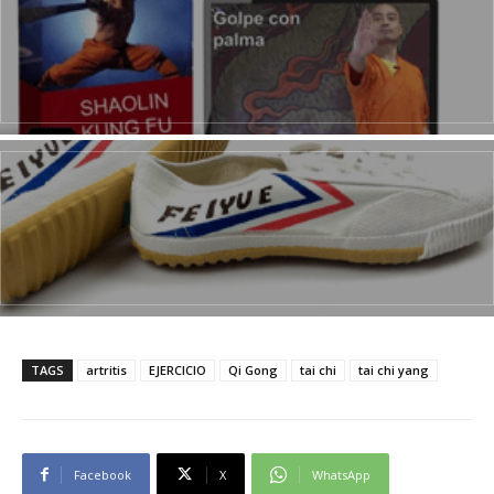
TAGS
artritis
EJERCICIO
Qi Gong
tai chi
tai chi yang
Facebook
X
WhatsApp