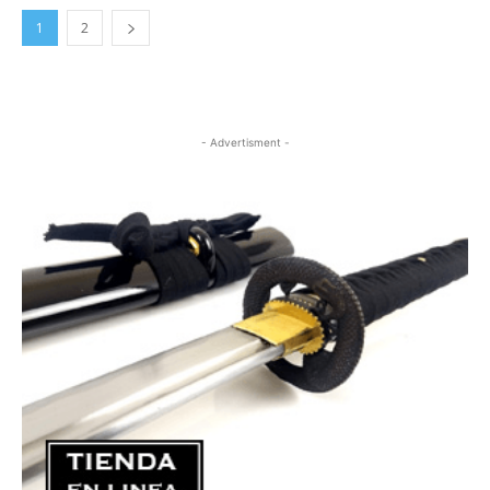
1
2
- Advertisment -