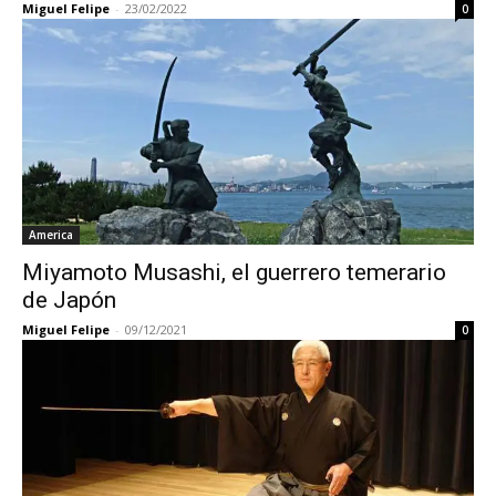
Miguel Felipe
-
23/02/2022
0
America
Miyamoto Musashi, el guerrero temerario
de Japón
Miguel Felipe
-
09/12/2021
0