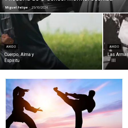
Miguel Felipe
-
25/10/2024
AIKIDO
AIKIDO
Cuerpo, Alma y
Las Armas
Espíritu
– III