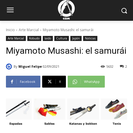
Inicio
Arte Marcial
Miyamoto Musashi: el samurái
Arte Marcial
Kobudo
Iaido
Cultura
Japón
Noticias
Miyamoto Musashi: el samurái
By
Miguel Felipe
02/09/2021
5632
2
Facebook
X
WhatsApp