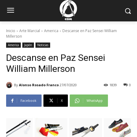
Inicio
Arte Marcial
America
Descanse en Paz Sensei William
Millerson
America
Japón
Noticias
Descanse en Paz Sensei
William Millerson
By
Alonso Rosado Franco
27/07/2020
1839
0
Facebook
X
WhatsApp