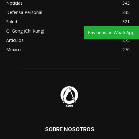
Noticias
343
Defensa Personal
335
Salud
321
Qi Gong (Chi Kung)
295
Envíanos un WhatsApp
Artículos
275
Mexico
270
SOBRE NOSOTROS