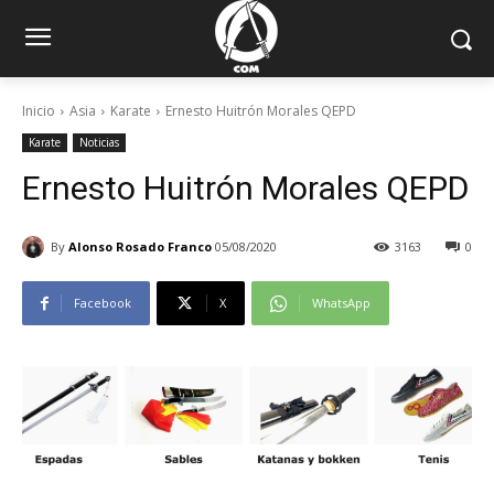
Inicio
Asia
Karate
Ernesto Huitrón Morales QEPD
Karate
Noticias
Ernesto Huitrón Morales QEPD
By
Alonso Rosado Franco
05/08/2020
3163
0
Facebook
X
WhatsApp