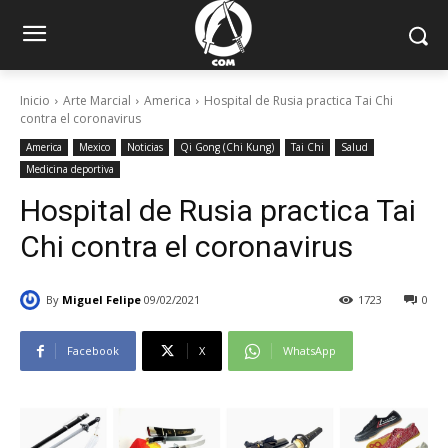
Inicio
Arte Marcial
America
Hospital de Rusia practica Tai Chi
contra el coronavirus
America
Mexico
Noticias
Qi Gong (Chi Kung)
Tai Chi
Salud
Medicina deportiva
Hospital de Rusia practica Tai
Chi contra el coronavirus
By
Miguel Felipe
09/02/2021
1723
0
Facebook
X
WhatsApp