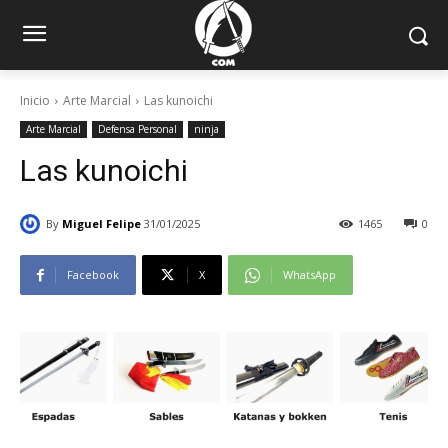
Inicio
Arte Marcial
Las kunoichi
Arte Marcial
Defensa Personal
ninja
Las kunoichi
By
Miguel Felipe
31/01/2025
1465
0
Facebook
X
WhatsApp