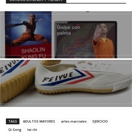
TAGS
ADULTOS MAYORES
artes marciales
EJERCICIO
Qi Gong
tai chi