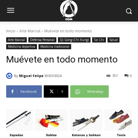
Inicio
Arte Marcial
Muévete en todo momento
Arte Marcial
Defensa Personal
Qi Gong (Chi Kung)
Tai Chi
Salud
Medicina deportiva
Medicina tradicional
Muévete en todo momento
By
Miguel Felipe
30/03/2024
707
0
Facebook
X
WhatsApp