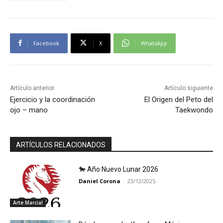
Facebook
X
WhatsApp
Artículo anterior
Artículo siguiente
Ejercicio y la coordinación
El Origen del Peto del
ojo – mano
Taekwondo
ARTÍCULOS RELACIONADOS
🐎 Año Nuevo Lunar 2026
Daniel Corona
-
23/12/2025
Arte Marcial