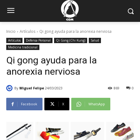
Inicio
Artículos
Qi gong ayuda para la anorexia nerviosa
Artículos
Defensa Personal
Qi Gong (Chi Kung)
Salud
Medicina tradicional
Qi gong ayuda para la
anorexia nerviosa
By
Miguel Felipe
24/03/2023
869
0
Facebook
X
WhatsApp