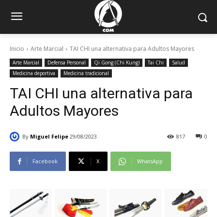
Inicio
Arte Marcial
TAI CHI una alternativa para Adultos Mayores
Arte Marcial
Defensa Personal
Qi Gong (Chi Kung)
Tai Chi
Salud
Medicina deportiva
Medicina tradicional
TAI CHI una alternativa para
Adultos Mayores
By
Miguel Felipe
29/08/2023
817
0
Facebook
X
WhatsApp