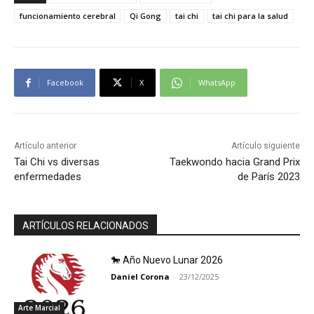
funcionamiento cerebral
Qi Gong
tai chi
tai chi para la salud
Facebook
X
WhatsApp
Artículo anterior
Artículo siguiente
Tai Chi vs diversas
Taekwondo hacia Grand Prix
enfermedades
de París 2023
ARTÍCULOS RELACIONADOS
🐎 Año Nuevo Lunar 2026
Daniel Corona
-
23/12/2025
Arte Marcial