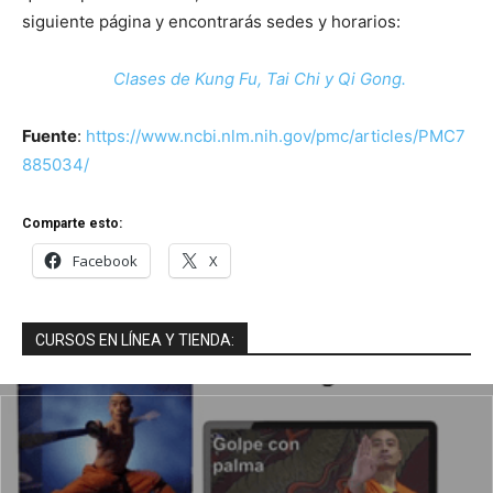
siguiente página y encontrarás sedes y horarios:
Clases de Kung Fu, Tai Chi y Qi Gong.
Fuente
:
https://www.ncbi.nlm.nih.gov/pmc/articles/PMC7
885034/
Comparte esto:
Facebook
X
CURSOS EN LÍNEA Y TIENDA: