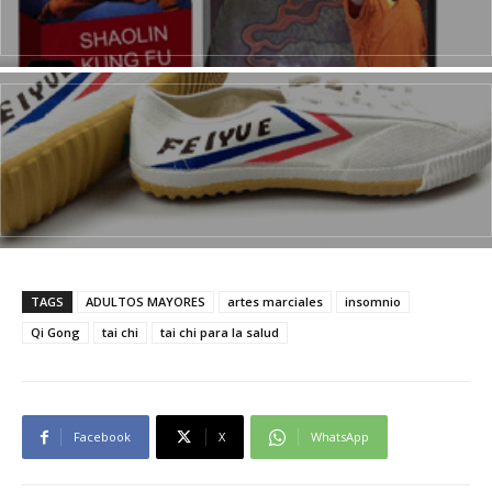
TAGS
ADULTOS MAYORES
artes marciales
insomnio
Qi Gong
tai chi
tai chi para la salud
Facebook
X
WhatsApp