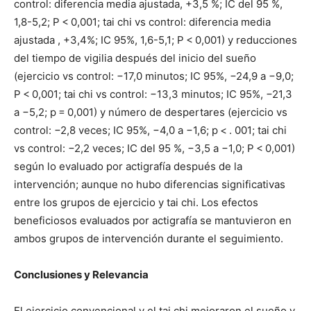
control: diferencia media ajustada, +3,5 %; IC del 95 %,
1,8-5,2; P < 0,001; tai chi vs control: diferencia media
ajustada , +3,4%; IC 95%, 1,6-5,1; P < 0,001) y reducciones
del tiempo de vigilia después del inicio del sueño
(ejercicio vs control: −17,0 minutos; IC 95%, −24,9 a −9,0;
P < 0,001; tai chi vs control: −13,3 minutos; IC 95%, −21,3
a −5,2; p = 0,001) y número de despertares (ejercicio vs
control: −2,8 veces; IC 95%, −4,0 a −1,6; p < . 001; tai chi
vs control: −2,2 veces; IC del 95 %, −3,5 a −1,0; P < 0,001)
según lo evaluado por actigrafía después de la
intervención; aunque no hubo diferencias significativas
entre los grupos de ejercicio y tai chi. Los efectos
beneficiosos evaluados por actigrafía se mantuvieron en
ambos grupos de intervención durante el seguimiento.
Conclusiones y Relevancia
El ejercicio convencional y el tai chi mejoraron el sueño y