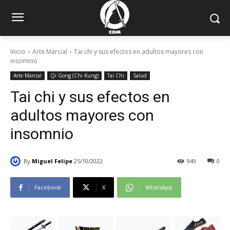
Inicio
Arte Marcial
Tai chi y sus efectos en adultos mayores con
insomnio
Arte Marcial
Qi Gong (Chi Kung)
Tai Chi
Salud
Tai chi y sus efectos en
adultos mayores con
insomnio
By
Miguel Felipe
25/10/2022
949
0
Facebook
X
WhatsApp