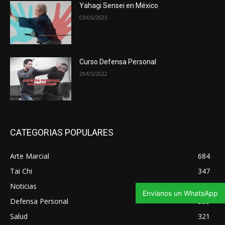
Yahagi Sensei en México
03/06/2023
Curso Defensa Personal
29/05/2022
CATEGORIAS POPULARES
Arte Marcial
684
Tai Chi
347
Noticias
343
Envíanos un WhatsApp
Defensa Personal
335
Salud
321