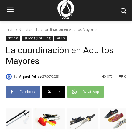
Inicio
Noticias
La coordinación en Adultos Mayores
Noticias
Qi Gong (Chi Kung)
Tai Chi
La coordinación en Adultos
Mayores
By
Miguel Felipe
27/07/2023
870
0
Facebook
X
WhatsApp