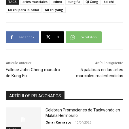
TAGS
artes marciales
cdmx
kung fu
Qi Gong
tai chi
tai chi para la salud
tai chi yang
Facebook
X
WhatsApp
Artículo anterior
Artículo siguiente
Fallece John Cheng maestro
5 palabras en las artes
de Kung Fu
marciales malentendidas
ARTÍCULOS RELACIONADOS
Celebran Promociones de Taekwondo en
Malala Hermosillo
Omar Carrazco
-
10/04/2026