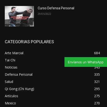
Curso Defensa Personal
29/05/2022
CATEGORIAS POPULARES
Arte Marcial
684
Tai Chi
347
Envíanos un WhatsApp
Noticias
343
Defensa Personal
335
Salud
321
Qi Gong (Chi Kung)
295
Artículos
275
Mexico
270