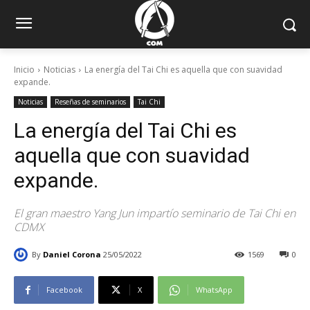
Inicio
Noticias
La energía del Tai Chi es aquella que con suavidad
expande.
Noticias
Reseñas de seminarios
Tai Chi
La energía del Tai Chi es
aquella que con suavidad
expande.
El gran maestro Yang Jun impartío seminario de Tai Chi en
CDMX
By
Daniel Corona
25/05/2022
1569
0
Facebook
X
WhatsApp