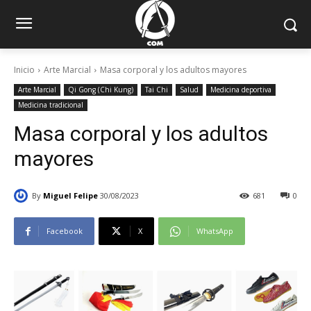
Inicio
Arte Marcial
Masa corporal y los adultos mayores
Arte Marcial
Qi Gong (Chi Kung)
Tai Chi
Salud
Medicina deportiva
Medicina tradicional
Masa corporal y los adultos
mayores
By
Miguel Felipe
30/08/2023
681
0
Facebook
X
WhatsApp