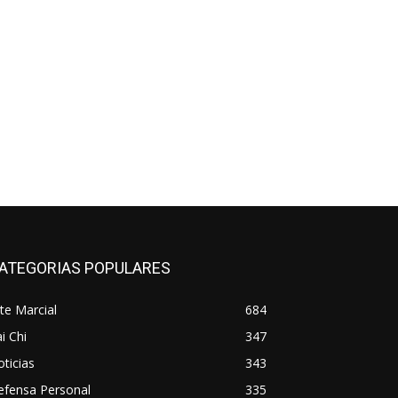
ATEGORIAS POPULARES
te Marcial
684
i Chi
347
ticias
343
efensa Personal
335