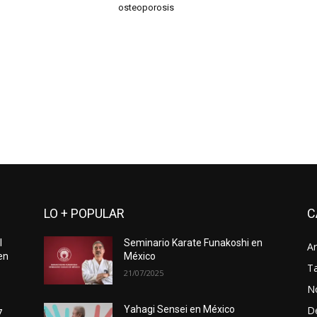
osteoporosis
LO + POPULAR
C
l
Seminario Karate Funakoshi en
Ar
en
México
Ta
21/07/2025
No
D
Yahagi Sensei en México
7