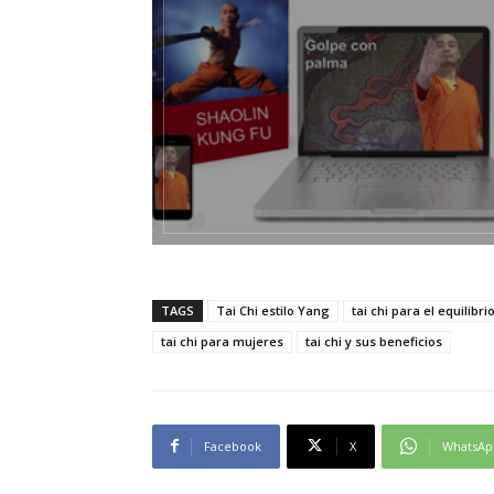
TAGS
Tai Chi estilo Yang
tai chi para el equilibri
tai chi para mujeres
tai chi y sus beneficios
Facebook
X
WhatsAp