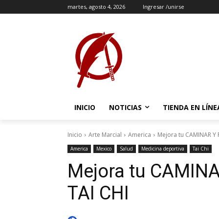
martes, agosto 4, 2026
Ingresar /unirse
INICIO
NOTICIAS
TIENDA EN LÍNE
Inicio
Arte Marcial
America
Mejora tu CAMINAR Y 
America
Mexico
Salud
Medicina deportiva
Tai Chi
Mejora tu CAMINA
TAI CHI