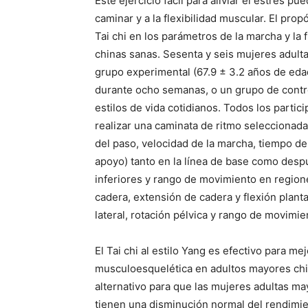
Este ejercicio fácil para aliviar el estrés p
caminar y a la flexibilidad muscular. El pro
Tai chi en los parámetros de la marcha y la
chinas sanas. Sesenta y seis mujeres adult
grupo experimental (67.9 ± 3.2 años de eda
durante ocho semanas, o un grupo de contr
estilos de vida cotidianos. Todos los partic
realizar una caminata de ritmo seleccionada
del paso, velocidad de la marcha, tiempo del
apoyo) tanto en la línea de base como desp
inferiores y rango de movimiento en region
cadera, extensión de cadera y flexión planta
lateral, rotación pélvica y rango de movimient
El Tai chi al estilo Yang es efectivo para me
musculoesquelética en adultos mayores ch
alternativo para que las mujeres adultas ma
tienen una disminución normal del rendimient