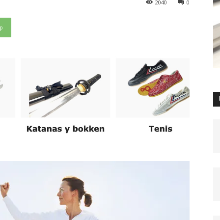
2040
0
p