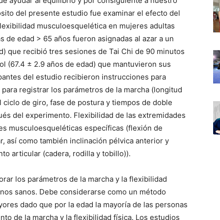
uede ayudar al equilibrio y por consiguiente a nuestro
pósito del presente estudio fue examinar el efecto del
 flexibilidad musculoesquelética en mujeres adultas
as de edad > 65 años fueron asignadas al azar a un
d) que recibió tres sesiones de Tai Chi de 90 minutos
ol (67.4 ± 2.9 años de edad) que mantuvieron sus
ipantes del estudio recibieron instrucciones para
 para registrar los parámetros de la marcha (longitud
 ciclo de giro, fase de postura y tiempos de doble
ués del experimento. Flexibilidad de las extremidades
es musculoesqueléticas específicas (flexión de
r, así como también inclinación pélvica anterior y
o articular (cadera, rodilla y tobillo)).
jorar los parámetros de la marcha y la flexibilidad
inos sanos. Debe considerarse como un método
yores dado que por la edad la mayoría de las personas
o de la marcha y la flexibilidad física. Los estudios